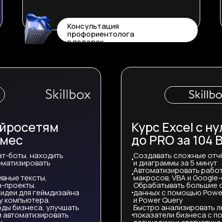
Консультация
профориентолога
в подарок
ейросетям
Курс Excel с ну
/мес
до PRO за 104 
ат-боты, находить
Создавать сложные отч
томатизировать
и диаграммы за 5 минут
Автоматизировать рабо
ивные тексты,
макросов, VBA и Google
н-проекты.
Обрабатывать большие 
 идеи для геймдизайна
данных с помощью Power
у компьютера.
и Power Query
ды бизнеса, улучшать
Быстро анализировать 
и автоматизировать
показатели бизнеса с 