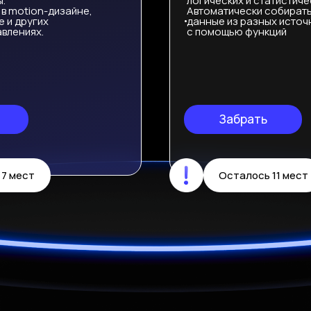
.
логических и статистиче
в motion-дизайне,
Автоматически собират
 и других
данные из разных источ
влениях.
с помощью функций
Забрать
7 мест
Осталось 11 мест