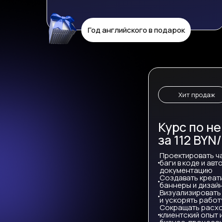
Год английского в подарок
Хит продаж
Курс по н
за 112 BYN
Проектировать ч
баги в коде и ав
документацию
Создавать креат
баннеры и дизай
Визуализировать
и ускорять работ
Сокращать расхо
клиентский опыт 