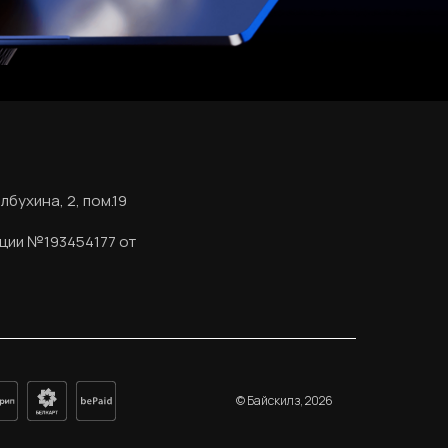
лбухина, 2, пом.19
ции №193454177 от
© Байскилз, 2026