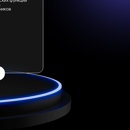
ских функций
ь
ников