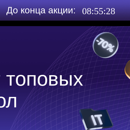
До конца акции:
08
:
55
:
26
т топовых
ол