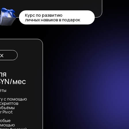
Курс по развитию
личных навыков в подарок
ля
BYN/мес
ёты
ту с помощью
-скриптов
объёмы
 Pivot
любые
помощью