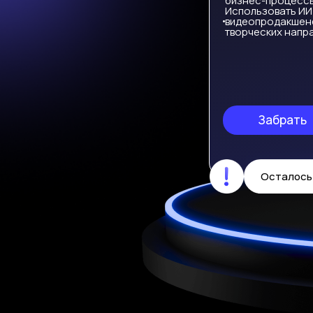
бизнес-процессы
Использовать ИИ 
видеопродакшене
творческих напра
Забрать
Осталось 